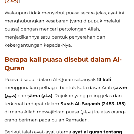
(2:45)
]
Walaupun tidak menyebut puasa secara jelas, ayat ini
menghubungkan kesabaran (yang dipupuk melalui
puasa) dengan mencari pertolongan Allah,
menjadikannya satu bentuk penyerahan dan
kebergantungan kepada-Nya.
Berapa kali puasa disebut dalam Al-
Quran
Puasa disebut dalam Al-Quran sebanyak
13 kali
menggunakan pelbagai bentuk kata dasar Arab
ṣawm
(صوم)
dan
ṣāma (صام)
. Rujukan yang paling jelas dan
terkenal terdapat dalam
Surah Al-Baqarah (2:183–185)
,
di mana Allah mewajibkan puasa (صيام) ke atas orang-
orang beriman pada bulan Ramadan.
Berikut ialah ayat-ayat utama
ayat al quran tentang