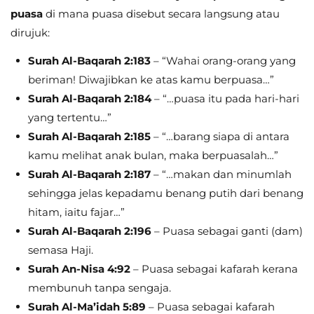
puasa
di mana puasa disebut secara langsung atau
dirujuk:
Surah Al-Baqarah 2:183
– “Wahai orang-orang yang
beriman! Diwajibkan ke atas kamu berpuasa…”
Surah Al-Baqarah 2:184
– “…puasa itu pada hari-hari
yang tertentu…”
Surah Al-Baqarah 2:185
– “…barang siapa di antara
kamu melihat anak bulan, maka berpuasalah…”
Surah Al-Baqarah 2:187
– “…makan dan minumlah
sehingga jelas kepadamu benang putih dari benang
hitam, iaitu fajar…”
Surah Al-Baqarah 2:196
– Puasa sebagai ganti (dam)
semasa Haji.
Surah An-Nisa 4:92
– Puasa sebagai kafarah kerana
membunuh tanpa sengaja.
Surah Al-Ma’idah 5:89
– Puasa sebagai kafarah