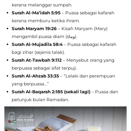
kerana melanggar sumpah.
Surah Al-Ma’idah 5:95
– Puasa sebagai kafarah
kerana memburu ketika ihram.
Surah Maryam 19:26
– Kisah Maryam (Mary)
mengambil puasa diam (ṣوما).
Surah Al-Mujadila 58:4
– Puasa sebagai kafarah
bagi zihar (sejenis talak).
Surah At-Tawbah 9:112
– Menyebut orang yang
berpuasa sebagai sifat terpuji.
Surah Al-Ahzab 33:35
– “Lelaki dan perempuan
yang berpuasa…”
Surah Al-Baqarah 2:185 (sekali lagi)
– Puasa dan
petunjuk bulan Ramadan.