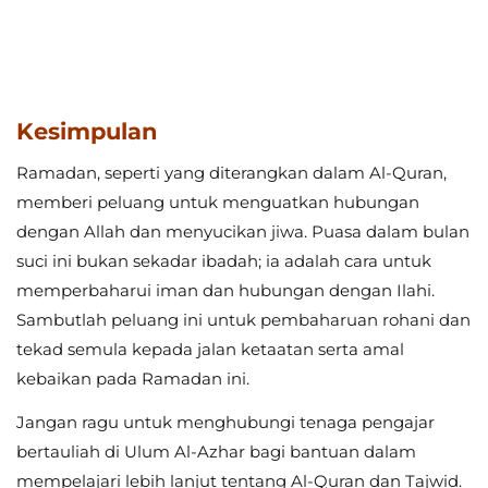
Ramadan, seperti yang diterangkan dalam Al-Quran,
memberi peluang untuk menguatkan hubungan
dengan Allah dan menyucikan jiwa. Puasa dalam bulan
suci ini bukan sekadar ibadah; ia adalah cara untuk
memperbaharui iman dan hubungan dengan Ilahi.
Sambutlah peluang ini untuk pembaharuan rohani dan
tekad semula kepada jalan ketaatan serta amal
kebaikan pada Ramadan ini.
Jangan ragu untuk menghubungi tenaga pengajar
bertauliah di Ulum Al-Azhar bagi bantuan dalam
mempelajari lebih lanjut tentang Al-Quran dan Tajwid.
sesi Konsultasi percuma
Tempah
dan mula belajar
hari ini!
Soalan Lazim (FAQs)
Apakah yang dikatakan Nabi Muhammad tentang