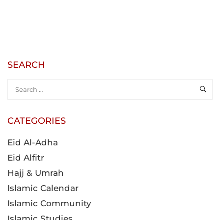
CATEGORIES
Eid Al-Adha
Eid Alfitr
Hajj & Umrah
Islamic Calendar
Islamic Community
Islamic Studies
Learn Arabic
Learn Quranic
Quran For Kids
Qurani Memorization