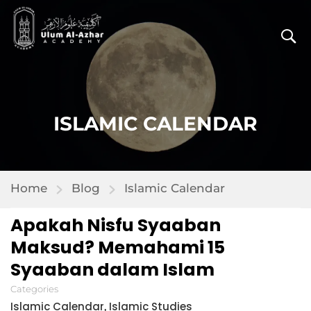
ISLAMIC CALENDAR
Home
Blog
Islamic Calendar
Apakah Nisfu Syaaban
Maksud? Memahami 15
Syaaban dalam Islam
Categories
Islamic Calendar
Islamic Studies
,