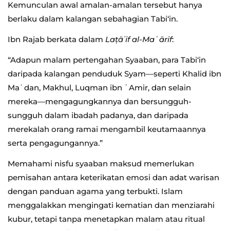
Kemunculan awal amalan-amalan tersebut hanya
berlaku dalam kalangan sebahagian Tabi‘in.
Ibn Rajab berkata dalam
Laṭāʾif al-Maʿārif
:
“Adapun malam pertengahan Syaaban, para Tabi‘in
daripada kalangan penduduk Syam—seperti Khalid ibn
Maʿdan, Makhul, Luqman ibn ʿAmir, dan selain
mereka—mengagungkannya dan bersungguh-
sungguh dalam ibadah padanya, dan daripada
merekalah orang ramai mengambil keutamaannya
serta pengagungannya.”
Memahami nisfu syaaban maksud memerlukan
pemisahan antara keterikatan emosi dan adat warisan
dengan panduan agama yang terbukti. Islam
menggalakkan mengingati kematian dan menziarahi
kubur, tetapi tanpa menetapkan malam atau ritual