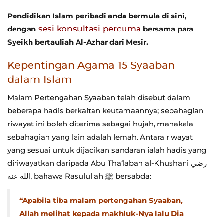
Pendidikan Islam peribadi anda bermula di sini,
sesi konsultasi percuma
dengan
bersama para
Syeikh bertauliah Al-Azhar dari Mesir.
Kepentingan Agama 15 Syaaban
dalam Islam
Malam Pertengahan Syaaban telah disebut dalam
beberapa hadis berkaitan keutamaannya; sebahagian
riwayat ini boleh diterima sebagai hujah, manakala
sebahagian yang lain adalah lemah. Antara riwayat
yang sesuai untuk dijadikan sandaran ialah hadis yang
diriwayatkan daripada Abu Tha‘labah al-Khushani رضي
الله عنه, bahawa Rasulullah ﷺ bersabda:
“Apabila tiba malam pertengahan Syaaban,
Allah melihat kepada makhluk-Nya lalu Dia