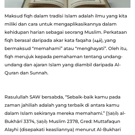
Maksud fiqh dalam tradisi Islam adalah ilmu yang kita
miliki dan cara untuk mengaplikasikannya dalam
kehidupan harian sebagai seorang Muslim. Perkataan
fiqh berasal daripada akar kata faqaha (فَقِهَ), yang
bermaksud “memahami” atau “menghayati”. Oleh itu,
fiqh merujuk kepada pemahaman tentang undang-
undang dan ajaran Islam yang diambil daripada Al-
Quran dan Sunnah.
Rasulullah SAW bersabda, “Sebaik-baik kamu pada
zaman jahiliah adalah yang terbaik di antara kamu
dalam Islam sekiranya mereka memahami.” [Ṣaḥīḥ al-
Bukhārī 3374, Ṣaḥīḥ Muslim 2378, Gred: Muttafaqun
Alayhi (disepakati keasliannya) menurut Al-Bukhari