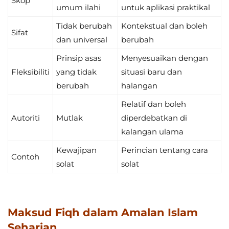
Skop
umum ilahi
untuk aplikasi praktikal
Tidak berubah
Kontekstual dan boleh
Sifat
dan universal
berubah
Prinsip asas
Menyesuaikan dengan
Fleksibiliti
yang tidak
situasi baru dan
berubah
halangan
Relatif dan boleh
Autoriti
Mutlak
diperdebatkan di
kalangan ulama
Kewajipan
Perincian tentang cara
Contoh
solat
solat
Maksud Fiqh dalam Amalan Islam
Seharian