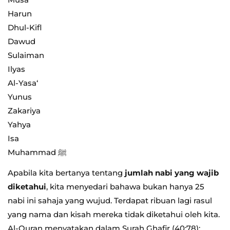
Harun
Dhul-Kifl
Dawud
Sulaiman
Ilyas
Al-Yasa‘
Yunus
Zakariya
Yahya
Isa
Muhammad ﷺ
Apabila kita bertanya tentang
jumlah nabi yang wajib
diketahui
, kita menyedari bahawa bukan hanya 25
nabi ini sahaja yang wujud. Terdapat ribuan lagi rasul
yang nama dan kisah mereka tidak diketahui oleh kita.
Al-Quran menyatakan dalam Surah Ghafir (40:78):