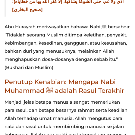
أذًى ولا غم، حتى الشوكة يشاكها، إلا كفَّر الله بها من خطاياه)؛
[صحيح البخاري]
Abu Hurayrah meriwayatkan bahawa Nabi ﷺ bersabda:
“Tidaklah seorang Muslim ditimpa keletihan, penyakit,
kebimbangan, kesedihan, gangguan, atau kesusahan,
bahkan duri yang menusuknya, melainkan Allah
menghapuskan dosa-dosanya dengan sebab itu.”
(Bukhari dan Muslim)
Penutup Kenabian: Mengapa Nabi
Muhammad ﷺ adalah Rasul Terakhir
Menjadi jelas betapa manusia sangat memerlukan
para rasul, dan betapa besarnya rahmat serta keadilan
Allah terhadap umat manusia. Allah mengutus para
nabi dan rasul untuk membimbing manusia ke jalan
kebenaran. Salah satu bukti nyata keperluan manusia