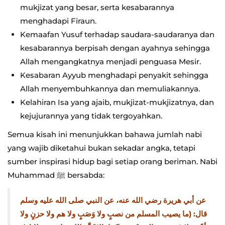
mukjizat yang besar, serta kesabarannya
menghadapi Firaun.
Kemaafan Yusuf terhadap saudara-saudaranya dan
kesabarannya berpisah dengan ayahnya sehingga
Allah mengangkatnya menjadi penguasa Mesir.
Kesabaran Ayyub menghadapi penyakit sehingga
Allah menyembuhkannya dan memuliakannya.
Kelahiran Isa yang ajaib, mukjizat-mukjizatnya, dan
kejujurannya yang tidak tergoyahkan.
Semua kisah ini menunjukkan bahawa jumlah nabi
yang wajib diketahui bukan sekadar angka, tetapi
sumber inspirasi hidup bagi setiap orang beriman. Nabi
Muhammad ﷺ bersabda:
عن أبي هريرة رضي الله عنه، عن النبي صلى الله عليه وسلم
قال: (ما يصيب المسلم من نصبٍ ولا وَصَبٍ ولا هم ولا حزنٍ ولا