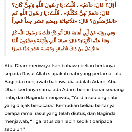
أَوَّلَ؟ قَالَ: «آدَمُ» . قُلْتُ: يَا رَسُولَ اللَّهِ وَنَبِيٌّ كَانَ؟
قَالَ: «نَعَمْ نَبِيٌّ مُكَلَّمٌ» . قُلْتُ: يَا رَسُولَ اللَّهِ كم
المُرْسَلُونَ؟ قَالَ: «ثَلَاثمِائَة وبضع عشر جماً غفيراً»
وَفِي رِوَايَة عَنْ أَبِي أُمَامَةَ قَالَ أَبُو ذَرٍّ: قَلْتُ يَا رَسُولَ اللَّهِ كَمْ
وَفَاءُ عِدَّةِ الْأَنْبِيَاءِ؟ قَالَ: «مِائَةُ أَلْفٍ وَأَرْبَعَةٌ وَعِشْرُونَ أَلْفًا
الرُّسُلُ مِنْ ذَلِكَ ثَلَاثُمِائَةٍ وَخَمْسَةَ عَشَرَ جَمًّا غَفِيرًا»
Abu Dharr meriwayatkan bahawa beliau bertanya
kepada Rasul Allah siapakah nabi yang pertama, lalu
Baginda menjawab bahawa dia adalah Adam. Abu
Dharr bertanya sama ada Adam benar-benar seorang
nabi, dan Baginda menjawab, “Ya, dia seorang nabi
yang diajak berbicara.” Kemudian beliau bertanya
berapa ramai rasul yang telah diutus, dan Baginda
menjawab, “Tiga ratus dan lebih sedikit daripada
sepuluh.”