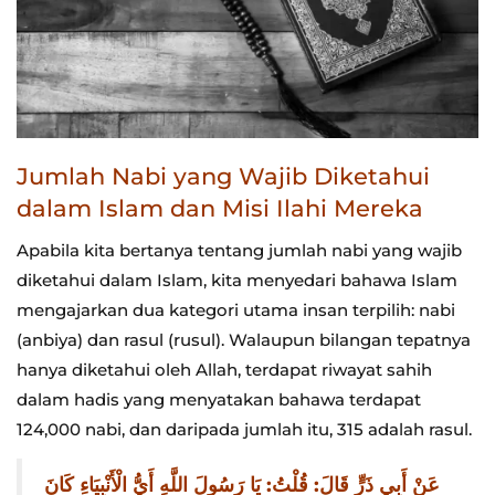
Jumlah Nabi yang Wajib Diketahui
dalam Islam dan Misi Ilahi Mereka
Apabila kita bertanya tentang jumlah nabi yang wajib
diketahui dalam Islam, kita menyedari bahawa Islam
mengajarkan dua kategori utama insan terpilih: nabi
(anbiya) dan rasul (rusul). Walaupun bilangan tepatnya
hanya diketahui oleh Allah, terdapat riwayat sahih
dalam hadis yang menyatakan bahawa terdapat
124,000 nabi, dan daripada jumlah itu, 315 adalah rasul.
عَنْ أَبِي ذَرٍّ قَالَ: قُلْتُ: يَا رَسُولَ اللَّهِ أَيُّ الْأَنْبِيَاءِ كَانَ