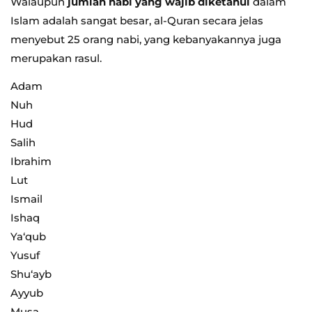
Walaupun
jumlah nabi yang wajib diketahui
dalam
Islam adalah sangat besar, al-Quran secara jelas
menyebut 25 orang nabi, yang kebanyakannya juga
merupakan rasul.
Adam
Nuh
Hud
Salih
Ibrahim
Lut
Ismail
Ishaq
Ya‘qub
Yusuf
Shu‘ayb
Ayyub
Musa