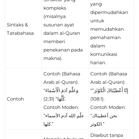
yang
kompleks
dipermudahkan
(misalnya
untuk
Sintaks &
susunan ayat
memudahkan
Tatabahasa
dalam al-Quran
pemahaman
memberi
dalam
penekanan pada
komunikasi
makna).
harian.
Contoh (Bahasa
Contoh (Bahasa
Arab al-Quran):
Arab al-Quran):
“إِنَّا أَعْطَيْنَاكَ الْكَوْثَرَ”
“وَعَلَّمَ آدَمَ الْأَسْمَاءَ
Contoh
كُلَّهَا” (2:31).
(108:1).
Contoh Moden:
Contoh Moden:
“نحن أعطيناك
“علّم الله آدم الأسماء
الكوثر.”
كلها.”
Disebut tanpa