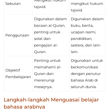
Mengikut hukum
Sebutan
mengikut hukum
tajwid.
tajwid.
Digunakan dalam
Digunakan dalam
bacaan al-Quran,
buku, berita,
penting untuk
ucapan rasmi,
Penggunaan
solat dan
pendidikan,
pengajian al-
sastera, dan lain-
Quran.
lain.
Penting untuk
Digunakan untuk
memahami al-
berkomunikasi
Objektif
Quran dan
dengan penutur
Pembelajaran
merenungi
bahasa Arab di
mesejnya.
seluruh dunia.
Langkah-langkah Menguasai belajar
bahasa arabnya